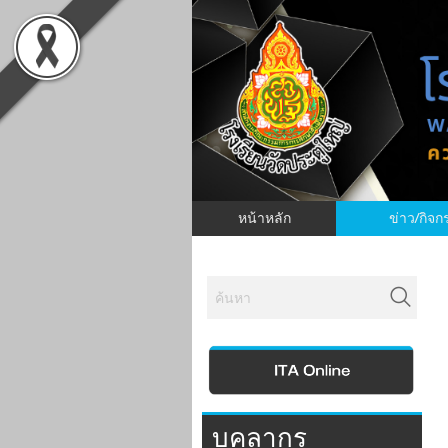
หน้าหลัก
ข่าว/กิจ
บุคลากร