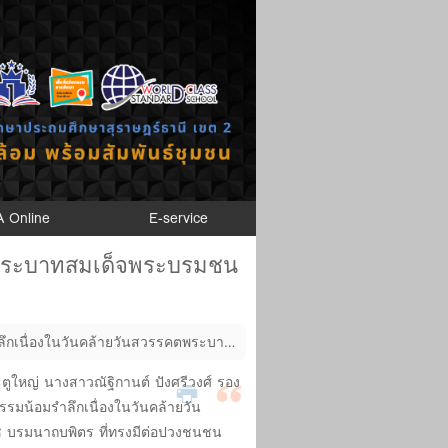
A Online
E-service
คตพระบาทสมเด็จพระบรมชน
ลึกเนื่องในวันคล้ายวันสวรรคตพระบาท
ตูใหญ่ นางสาวณัฐิกานต์ ปังศรีวงศ์ รอง
รรมน้อมรำลึกเนื่องในวันคล้ายวัน
บรมนาถบพิตร ที่ทรงมีต่อปวงชนชน