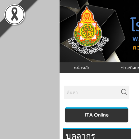
หน้าหลัก
ข่าว/กิจ
บุคลากร