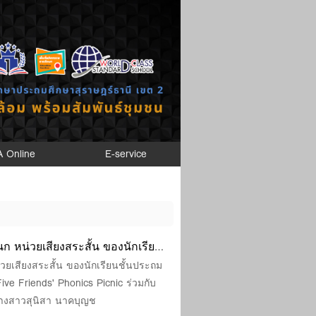
A Online
E-service
 หน่วยเสียงสระสั้น ของนักเรียน
มัลติมีเดีย "The Five Friends'
ยเสียงสระสั้น ของนักเรียนชั้นประถม
 Five Friends' Phonics Picnic ร่วมกับ
ื่อการเรียนรู้เชิงรุก
 นางสาวสุนิสา นาคบุญช